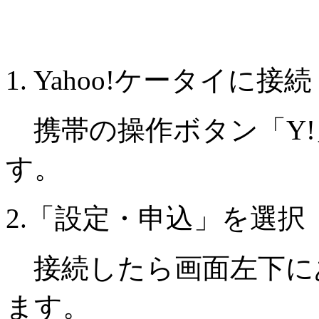
1. Yahoo!ケータイに接続
携帯の操作ボタン「Y!」
す。
2.「設定・申込」を選択
接続したら画面左下に
ます。