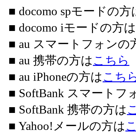
■ docomo spモードの方
■ docomo iモードの方は
■ au スマートフォンの
■ au 携帯の方は
こちら
■ au iPhoneの方は
こち
■ SoftBank スマート
■ SoftBank 携帯の方は
■ Yahoo!メールの方は