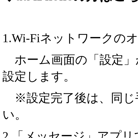
1.Wi-Fiネットワークの
ホーム画面の「設定」か
設定します。
※設定完了後は、同じ
い。
2.「メッセージ」アプリで