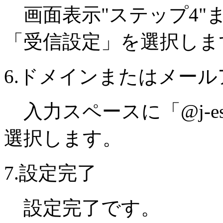
画面表示"ステップ4"
「受信設定」を選択しま
6.ドメインまたはメー
入力スペースに「@j-es
選択します。
7.設定完了
設定完了です。