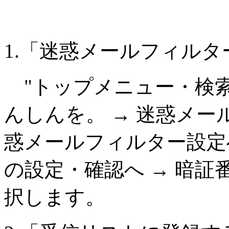
1.「迷惑メールフィルタ
"トップメニュー・検索 →
んしんを。 → 迷惑メー
惑メールフィルター設定
の設定・確認へ → 暗証番
択します。