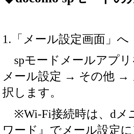
1.「メール設定画面」へ
spモードメールアプリを
メール設定 → その他 →
択します。
※Wi-Fi接続時は、dメニ
ワード』でメール設定に