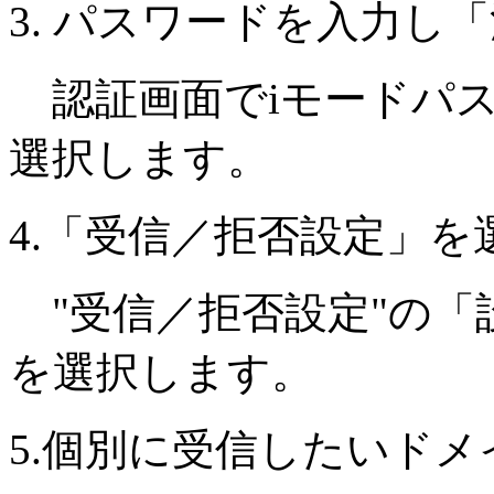
3. パスワードを入力し
認証画面でiモードパス
選択します。
4.「受信／拒否設定」を
"受信／拒否設定"の「
を選択します。
5.個別に受信したいド