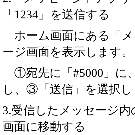
「1234」を送信する
ホーム画面にある「メ
ージ画面を表示します。
①宛先に「#5000」に
し、③「送信」を選択し
3.受信したメッセージ
画面に移動する