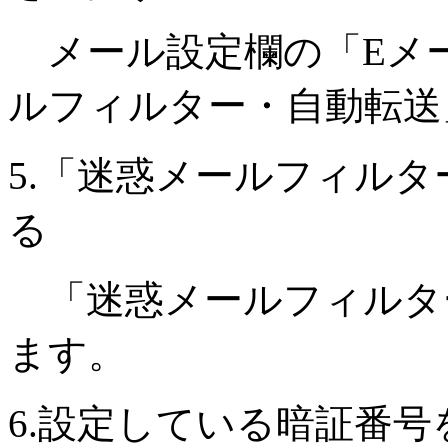
メール設定欄の「Eメ
ルフィルター・自動転送
5.「迷惑メールフィル
る
「迷惑メールフィルタ
ます。
6.設定している暗証番