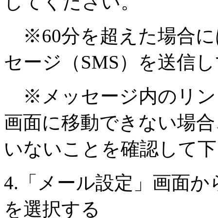
してください。
※60分を超えた場合には
セージ（SMS）を送信
※メッセージ内のリン
画面に移動できない場合、i
いないことを確認して下
4.「メール設定」画面
を選択する