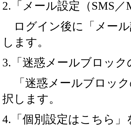
2.「メール設定（SMS
ログイン後に「メール設
します。
3.「迷惑メールブロック
「迷惑メールブロック
択します。
4.「個別設定はこちら」