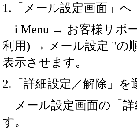
1.「メール設定画面」へ
i Menu → お客様サ
利用) → メール設定 
表示させます。
2.「詳細設定／解除」を
メール設定画面の「詳
す。