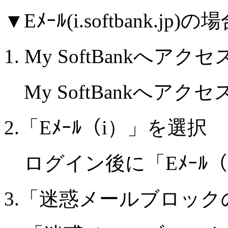
▼Eﾒｰﾙ(i.softbank.jp)の
1. My SoftBankへアクセ
My SoftBankへアク
2.「Eﾒｰﾙ（i）」を選択
ログイン後に「Eﾒｰﾙ（
3.「迷惑メールブロック