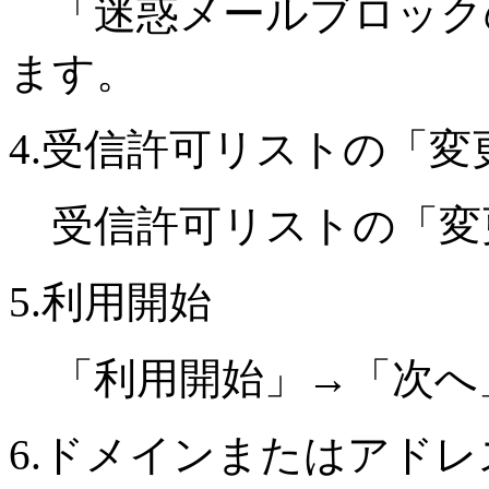
「迷惑メールブロック
ます。
4.受信許可リストの「変
受信許可リストの「変
5.利用開始
「利用開始」→「次へ
6.ドメインまたはアド