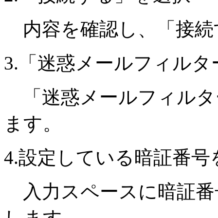
内容を確認し、「接続
3.「迷惑メールフィル
「迷惑メールフィルタ
ます。
4.設定している暗証番
入力スペースに暗証番
します。