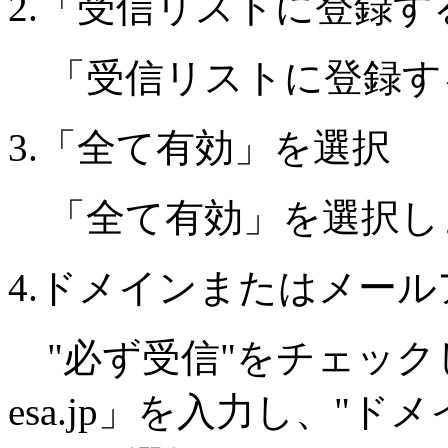
2.「受信リストに登録す
「受信リストに登録す
3.「全て有効」を選択
「全て有効」を選択し
4.ドメインまたはメー
"必ず受信"をチェック
esa.jp」を入力し、"